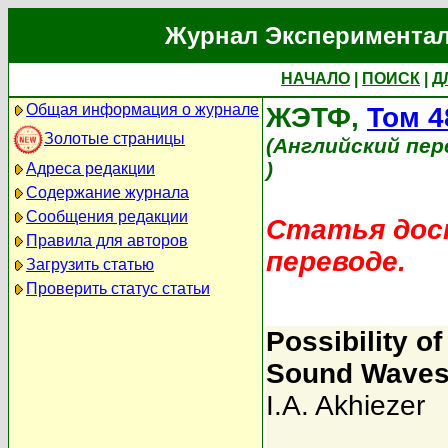
Журнал Экспериментал
НАЧАЛО
|
ПОИСК
|
Д
Общая информация о журнале
ЖЭТФ,
Том 4
Золотые страницы
(Английский пер
)
Адреса редакции
Содержание журнала
Сообщения редакции
Статья дост
Правила для авторов
переводе.
Загрузить статью
Проверить статус статьи
Possibility of
Sound Waves
I.A. Akhiezer