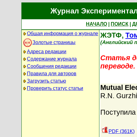
Журнал Экспериментал
НАЧАЛО
|
ПОИСК
|
Д
Общая информация о журнале
ЖЭТФ,
Том
(Английский п
Золотые страницы
Адреса редакции
Статья до
Содержание журнала
переводе.
Сообщения редакции
Правила для авторов
Загрузить статью
Mutual Ele
Проверить статус статьи
R.N. Gurzh
Поступила 
PDF (361K)