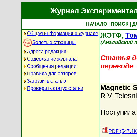
Журнал Экспериментал
НАЧАЛО
|
ПОИСК
|
Д
Общая информация о журнале
ЖЭТФ,
Том
(Английский п
Золотые страницы
Адреса редакции
Статья до
Содержание журнала
переводе.
Сообщения редакции
Правила для авторов
Загрузить статью
Magnetic S
Проверить статус статьи
R.V. Telesn
Поступила 
PDF (547.4K