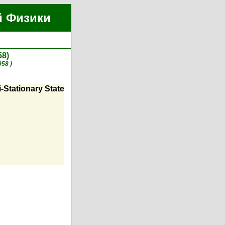
й Физики
58)
958 )
-Stationary State