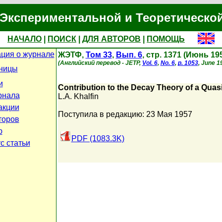
Экспериментальной и Теоретическо
НАЧАЛО
|
ПОИСК
|
ДЛЯ АВТОРОВ
|
ПОМОЩЬ
ция о журнале
ЖЭТФ,
Том 33
,
Вып. 6
, стр. 1371 (Июнь 19
(Английский перевод - JETP,
Vol. 6
,
No. 6
,
p. 1053
, June 1
аницы
и
Contribution to the Decay Theory of a Quasi
рнала
L.A. Khalfin
акции
Поступила в редакцию: 23 Мая 1957
торов
ю
PDF (1083.3K)
с статьи