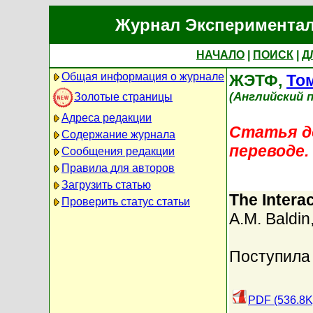
Журнал Экспериментал
НАЧАЛО
|
ПОИСК
|
Д
Общая информация о журнале
ЖЭТФ,
Том
(Английский п
Золотые страницы
Адреса редакции
Статья до
Содержание журнала
переводе.
Сообщения редакции
Правила для авторов
Загрузить статью
The Intera
Проверить статус статьи
A.M. Baldin
Поступила 
PDF (536.8K