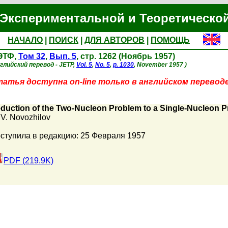
Экспериментальной и Теоретическо
НАЧАЛО
|
ПОИСК
|
ДЛЯ АВТОРОВ
|
ПОМОЩЬ
ЭТФ,
Том 32
,
Вып. 5
, стр. 1262 (Ноябрь 1957)
глийский перевод - JETP,
Vol. 5
,
No. 5
,
p. 1030
, November 1957 )
атья доступна on-line только в английском переводе
duction of the Two-Nucleon Problem to a Single-Nucleon Pr
. V. Novozhilov
ступила в редакцию: 25 Февраля 1957
PDF (219.9K)