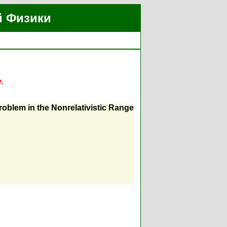
й Физики
.
oblem in the Nonrelativistic Range