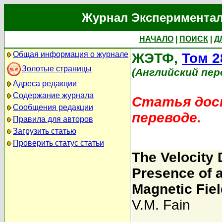
Журнал Экспериментал
НАЧАЛО
|
ПОИСК
|
Д
Общая информация о журнале
ЖЭТФ,
Том 2
Золотые страницы
(Английский пер
Адреса редакции
Содержание журнала
Статья дост
Сообщения редакции
переводе.
Правила для авторов
Загрузить статью
Проверить статус статьи
The Velocity D
Presence of a
Magnetic Fiel
V.M. Fain