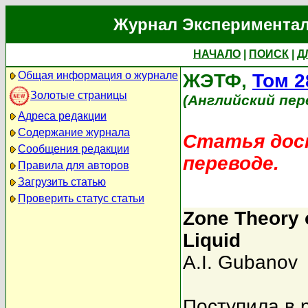
Журнал Экспериментал
НАЧАЛО
|
ПОИСК
|
Д
Общая информация о журнале
ЖЭТФ,
Том 2
Золотые страницы
(Английский пер
Адреса редакции
Содержание журнала
Статья дост
Сообщения редакции
переводе.
Правила для авторов
Загрузить статью
Проверить статус статьи
Zone Theory 
Liquid
A.I. Gubanov
Поступила в 