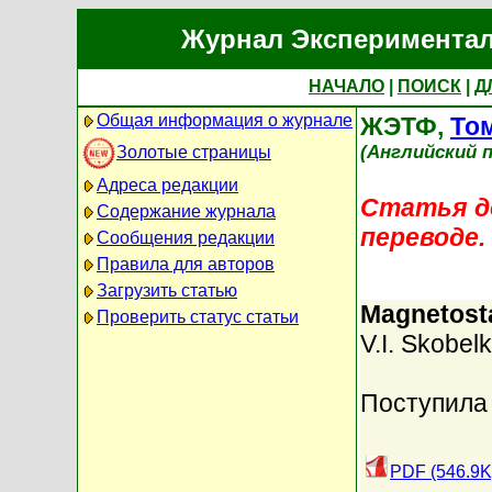
Журнал Экспериментал
НАЧАЛО
|
ПОИСК
|
Д
Общая информация о журнале
ЖЭТФ,
Том
(Английский п
Золотые страницы
Адреса редакции
Статья до
Содержание журнала
переводе.
Сообщения редакции
Правила для авторов
Загрузить статью
Magnetosta
Проверить статус статьи
V.I. Skobelk
Поступила 
PDF (546.9K