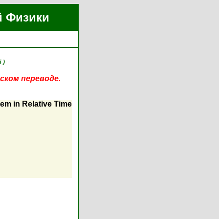
й Физики
 )
ском переводе.
em in Relative Time