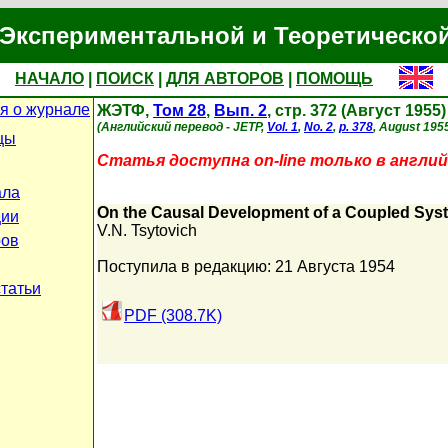
Экспериментальной и Теоретическо
НАЧАЛО
|
ПОИСК
|
ДЛЯ АВТОРОВ
|
ПОМОЩЬ
я о журнале
ЖЭТФ,
Том 28
,
Вып. 2
, стр. 372 (Август 1955)
(Английский перевод - JETP,
Vol. 1
,
No. 2
,
p. 378
, August 1955
цы
Статья доступна on-line только в англий
ала
On the Causal Development of a Coupled Syst
ции
V.N. Tsytovich
ров
Поступила в редакцию: 21 Августа 1954
статьи
PDF (308.7K)