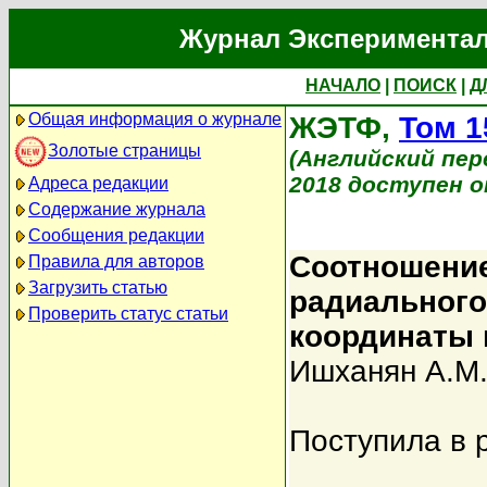
Журнал Экспериментал
НАЧАЛО
|
ПОИСК
|
Д
Общая информация о журнале
ЖЭТФ,
Том 1
Золотые страницы
(Английский перев
2018 доступен on
Адреса редакции
Содержание журнала
Сообщения редакции
Соотношение
Правила для авторов
Загрузить статью
радиального
Проверить статус статьи
координаты 
Ишханян А.М
Поступила в 