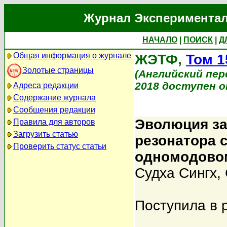
Журнал Экспериментал
НАЧАЛО
|
ПОИСК
|
Д
Общая информация о журнале
ЖЭТФ,
Том 1
Золотые страницы
(Английский перев
2018 доступен on
Адреса редакции
Содержание журнала
Сообщения редакции
Эволюция за
Правила для авторов
Загрузить статью
резонатора 
Проверить статус статьи
одномодово
Судха Сингх
,
Поступила в 