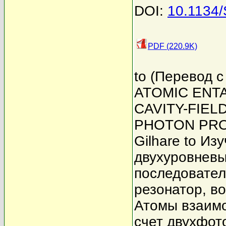
DOI:
10.1134
PDF (220.9K)
to (Перевод 
ATOMIC ENT
CAVITY-FIEL
PHOTON PROC
Gilhare to И
двухуровневы
последовател
резонатор, в
Атомы взаимо
счет двухфот