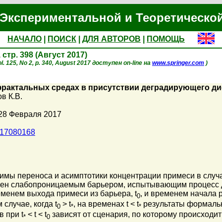
Экспериментальной и Теоретическо
НАЧАЛО
|
ПОИСК
|
ДЛЯ АВТОРОВ
|
ПОМОЩЬ
, стр. 398 (Август 2017)
l. 125, No 2, p. 340, August 2017 доступен on-line на
www.springer.com
)
фрактальных средах в присутствии деградирующего д
в К.В.
28 Февраля 2017
017080168
мы переноса и асимптотики концентрации примеси в случа
жен слабопроницаемым барьером, испытывающим процесс д
менем выхода примеси из барьера, t
, и временем начала 
0
 случае, когда t
> t
, на временах t < t
результаты формальн
0
*
*
 при t
< t < t
зависят от сценария, по которому происходи
*
0