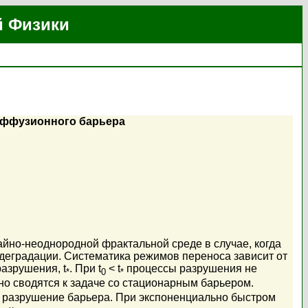
й Физики
иффузионного барьера
йно-неоднородной фрактальной среде в случае, когда
еградации. Систематика режимов переноса зависит от
разрушения, t
. При t
< t
процессы разрушения не
*
0
*
о сводятся к задаче со стационарным барьером.
т разрушение барьера. При экспоненциально быстром