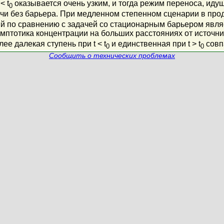
< t
оказывается очень узким, и тогда режим переноса, идущ
0
чи без барьера. При медленном степенном сценарии в про
ый по сравнению с задачей со стационарным барьером явл
мптотика концентрации на больших расстояниях от источник
ее далекая ступень при t < t
и единственная при t > t
совп
0
0
Сообщить о технических проблемах