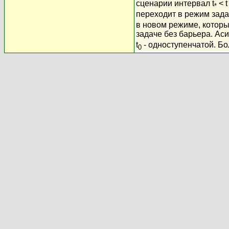
сценарии интервал t
< t 
*
переходит в режим зада
в новом режиме, котор
задаче без барьера. Аси
t
- одноступенчатой. Бол
0