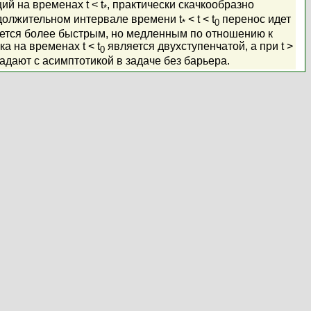
ий на временах t < t
, практически скачкообразно
*
должительном интервале времени t
< t < t
перенос идет
*
0
яется более быстрым, но медленным по отношению к
а на временах t < t
является двухступенчатой, а при t >
0
адают с асимптотикой в задаче без барьера.