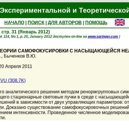
Экспериментальной и Теоретическо
НАЧАЛО
|
ПОИСК
|
ДЛЯ АВТОРОВ
|
ПОМОЩЬ
, стр. 31 (Январь 2012)
. 114, No 1, p. 25, January 2012 доступен on-line на
www.springer.com
)
ТЕОРИИ САМОФОКУСИРОВКИ С НАСЫЩАЮЩЕЙСЯ Н
.
,
Быченков В.Ю.
20 Апреля 2011
VU (308.7K)
го аналитического решения методом ренормгрупповых сим
его стационарные световые пучки в среде с насыщающейс
шений в зависимости от двух управляющих параметров: от
и. Доказано существование самофокусировочных решений т
нием интенсивности. Проведенное численное моделирован
ти.