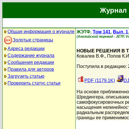
Журнал 
Общая информация о журнале
ЖЭТФ,
Том 141
,
Вып. 1
(Английский перевод - JETP, Vol
Золотые страницы
Адреса редакции
НОВЫЕ РЕШЕНИЯ В 
Содержание журнала
Ковалев В.Ф.
,
Попов К.И
Сообщения редакции
Поступила в редакцию: 
Правила для авторов
Загрузить статью
PDF (1179.1K)
DJ
Проверить статус статьи
На основе приближенно
Шредингера, описывающ
самофокусировочных ре
насыщения нелинейност
радиальным распределе
границы ее применимос