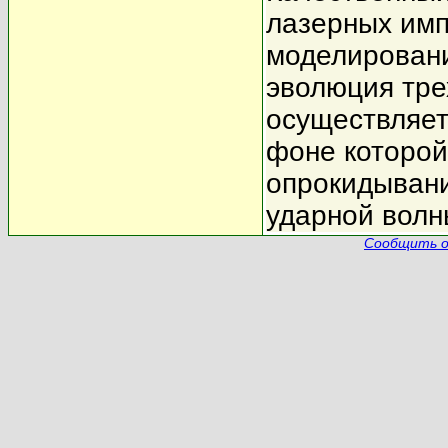
лазерных имп
моделировани
эволюция тре
осуществляет
фоне которо
опрокидыван
ударной волн
Сообщить о