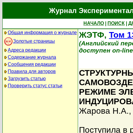
Журнал Экспериментал
НАЧАЛО
|
ПОИСК
|
Д
Общая информация о журнале
ЖЭТФ,
Том 1
Золотые страницы
(Английский перев
доступен on-lin
Адреса редакции
Содержание журнала
Сообщения редакции
СТРУКТУРН
Правила для авторов
Загрузить статью
САМОВОЗДЕ
Проверить статус статьи
РЕЖИМЕ ЭЛ
ИНДУЦИРОВ
Жарова Н.А.
Поступила в 