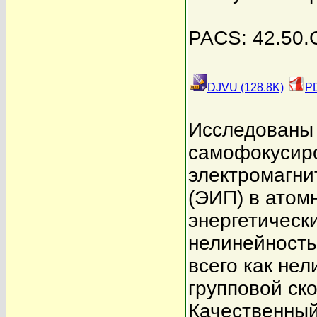
PACS: 42.50.G
DJVU (128.8K)
PD
Исследованы 
самофокусиро
электромагни
(ЭИП) в атом
энергетическ
нелинейность
всего как не
групповой ск
Качественный