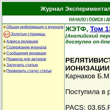
Журнал Экспериментал
НАЧАЛО
|
ПОИСК
|
Д
Общая информация о журнале
ЖЭТФ,
Том 1
Золотые страницы
(Английский перев
доступен on-lin
Адреса редакции
Содержание журнала
Сообщения редакции
РЕЛЯТИВИС
Правила для авторов
Загрузить статью
ИОНИЗАЦИИ
Проверить статус статьи
Карнаков Б.М
Поступила в 
PACS: 03.65.