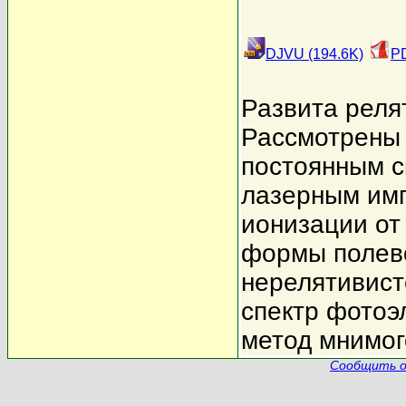
DJVU (194.6K)
PD
Развита реля
Рассмотрены 
постоянным с
лазерным имп
ионизации от
формы полево
нерелятивист
спектр фотоэ
метод мнимог
Сообщить о