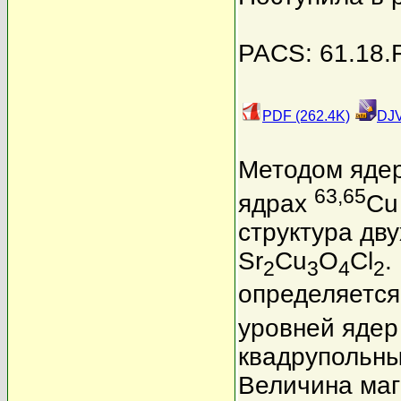
PACS: 61.18.F
PDF (262.4K)
DJV
Методом ядер
63,65
ядрах
Cu
структура дв
Sr
Cu
O
Cl
.
2
3
4
2
определяетс
уровней яде
квадрупольны
Величина маг