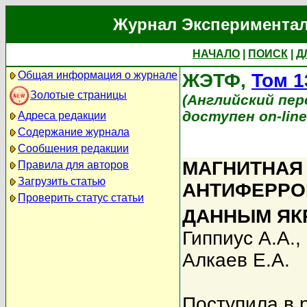
Журнал Экспериментал
НАЧАЛО
|
ПОИСК
|
Д
Общая информация о журнале
ЖЭТФ,
Том 1
Золотые страницы
(Английский перев
доступен on-lin
Адреса редакции
Содержание журнала
Сообщения редакции
МАГНИТНАЯ
Правила для авторов
Загрузить статью
АНТИФЕРРО
Проверить статус статьи
ДАННЫМ ЯК
Гиппиус А.А.
,
Алкаев Е.А.
Поступила в 