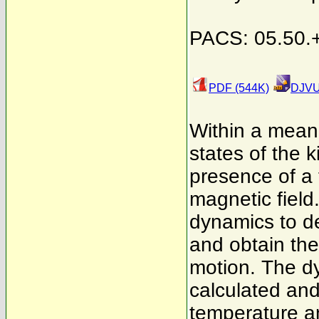
PACS: 05.50.+
PDF (544K)
DJVU
Within a mean-
states of the 
presence of a 
magnetic field
dynamics to de
and obtain the
motion. The dy
calculated an
temperature an