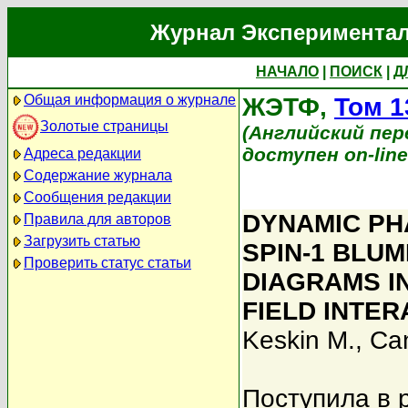
Журнал Экспериментал
НАЧАЛО
|
ПОИСК
|
Д
Общая информация о журнале
ЖЭТФ,
Том 1
Золотые страницы
(Английский перев
доступен on-lin
Адреса редакции
Содержание журнала
Сообщения редакции
DYNAMIC PHA
Правила для авторов
Загрузить статью
SPIN-1 BLUM
Проверить статус статьи
DIAGRAMS I
FIELD INTE
Keskin M.
,
Ca
Поступила в 