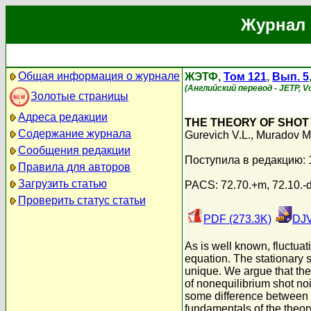
Журнал 
Общая информация о журнале
ЖЭТФ,
Том 121
,
Вып. 5
(Английский перевод - JETP, Vo
Золотые страницы
Адреса редакции
THE THEORY OF SHOT 
Содержание журнала
Gurevich V.L.
,
Muradov M.
Сообщения редакции
Поступила в редакцию: 
Правила для авторов
Загрузить статью
PACS: 72.70.+m, 72.10.-d
Проверить статус статьи
PDF (273.3K)
DJV
As is well known, fluctua
equation. The stationary 
unique. We argue that ther
of nonequilibrium shot noi
some difference between th
fundamentals of the theor