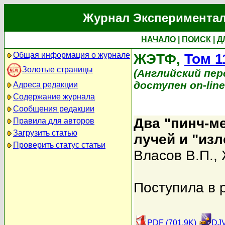
Журнал Экспериментал
НАЧАЛО
|
ПОИСК
|
Д
Общая информация о журнале
ЖЭТФ,
Том 1
Золотые страницы
(Английский перев
доступен on-lin
Адреса редакции
Содержание журнала
Сообщения редакции
Два "пинч-м
Правила для авторов
Загрузить статью
лучей и "изл
Проверить статус статьи
Власов В.П.
,
Поступила в 
PDF (701.9K)
DJV