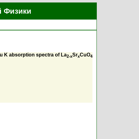
й Физики
Cu K absorption spectra of La
Sr
CuO
2-x
x
4