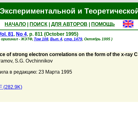
Экспериментальной и Теоретическо
НАЧАЛО
|
ПОИСК
|
ДЛЯ АВТОРОВ
|
ПОМОЩЬ
Vol. 81
,
No 4
, p. 811 (October 1995)
 оригинал - ЖЭТФ,
Том 108
,
Вып. 4
,
стр. 1479
, Октябрь 1995 )
ce of strong electron correlations on the form of the x-ray 
vramov
,
S.G. Ovchinnikov
ила в редакцию: 23 Марта 1995
 (282.9K)