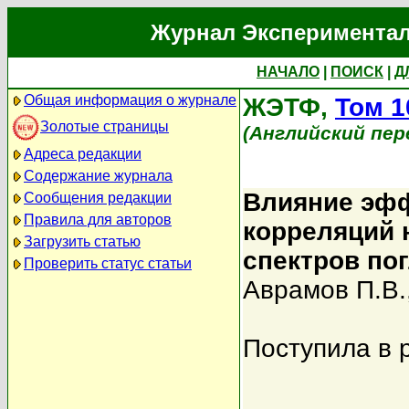
Журнал Экспериментал
НАЧАЛО
|
ПОИСК
|
Д
Общая информация о журнале
ЖЭТФ,
Том 1
Золотые страницы
(Английский пер
Адреса редакции
Содержание журнала
Влияние эф
Сообщения редакции
Правила для авторов
корреляций 
Загрузить статью
спектров по
Проверить статус статьи
Аврамов П.В.
Поступила в 