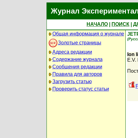
Журнал Экспериментал
НАЧАЛО
|
ПОИСК
|
Д
Общая информация о журнале
JET
(Русс
Золотые страницы
Адреса редакции
Ion 
Содержание журнала
E.V. 
Сообщения редакции
Пост
Правила для авторов
Загрузить статью
Проверить статус статьи