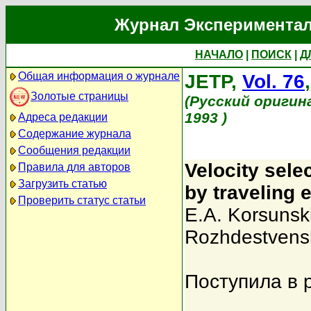
Журнал Экспериментал
НАЧАЛО
|
ПОИСК
|
Д
Общая информация о журнале
JETP,
Vol. 76
Золотые страницы
(Русский оригин
1993 )
Адреса редакции
Содержание журнала
Сообщения редакции
Velocity sele
Правила для авторов
Загрузить статью
by traveling
Проверить статус статьи
E.A. Korsunski
Rozhdestvensk
Поступила в 