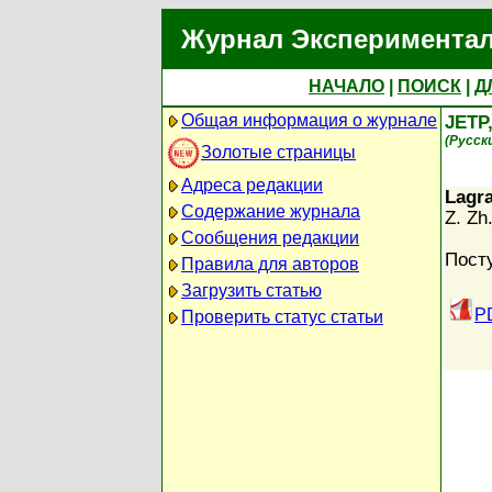
Журнал Экспериментал
НАЧАЛО
|
ПОИСК
|
Д
Общая информация о журнале
JETP
(Русск
Золотые страницы
Адреса редакции
Lagra
Содержание журнала
Z. Zh
Сообщения редакции
Пост
Правила для авторов
Загрузить статью
P
Проверить статус статьи