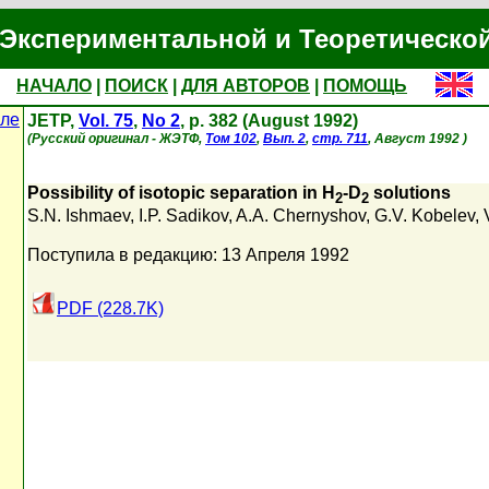
Экспериментальной и Теоретическо
НАЧАЛО
|
ПОИСК
|
ДЛЯ АВТОРОВ
|
ПОМОЩЬ
але
JETP,
Vol. 75
,
No 2
, p. 382 (August 1992)
(Русский оригинал - ЖЭТФ,
Том 102
,
Вып. 2
,
стр. 711
, Август 1992 )
Possibility of isotopic separation in H
-D
solutions
2
2
S.N. Ishmaev
,
I.P. Sadikov
,
A.A. Chernyshov
,
G.V. Kobelev
,
Поступила в редакцию: 13 Апреля 1992
PDF (228.7K)