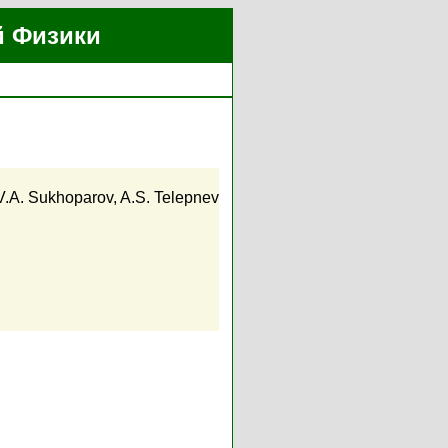
й Физики
V.A. Sukhoparov
,
A.S. Telepnev