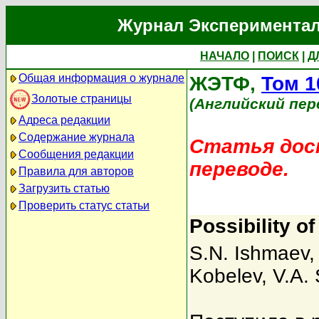
Журнал Экспериментал
НАЧАЛО
|
ПОИСК
|
Д
Общая информация о журнале
ЖЭТФ,
Том 1
Золотые страницы
(Английский пер
Адреса редакции
Содержание журнала
Статья дост
Сообщения редакции
переводе.
Правила для авторов
Загрузить статью
Проверить статус статьи
Possibility of
S.N. Ishmaev
Kobelev
,
V.A.