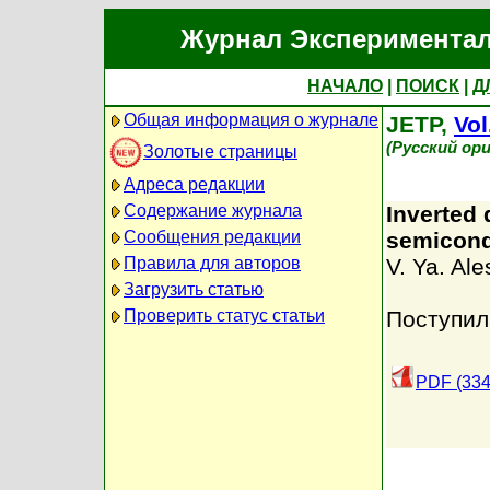
Журнал Экспериментал
НАЧАЛО
|
ПОИСК
|
Д
Общая информация о журнале
JETP,
Vol
(Русский ор
Золотые страницы
Адреса редакции
Содержание журнала
Inverted 
Сообщения редакции
semicond
Правила для авторов
V. Ya. Ale
Загрузить статью
Проверить статус статьи
Поступил
PDF (334