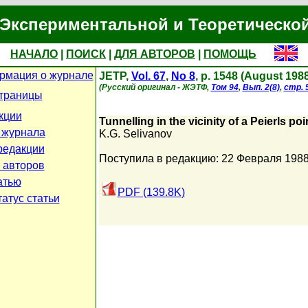
Экспериментальной и Теоретическо
НАЧАЛО
|
ПОИСК
|
ДЛЯ АВТОРОВ
|
ПОМОЩЬ
рмация о журнале
JETP,
Vol. 67
,
No 8
, p. 1548 (August 198
(Русский оригинал - ЖЭТФ,
Том 94
,
Вып. 2(8)
,
стр. 
траницы
кции
Tunnelling in the vicinity of a Peierls poi
 журнала
K.G. Selivanov
редакции
Поступила в редакцию: 22 Февраля 198
 авторов
атью
PDF (139.8K)
атус статьи