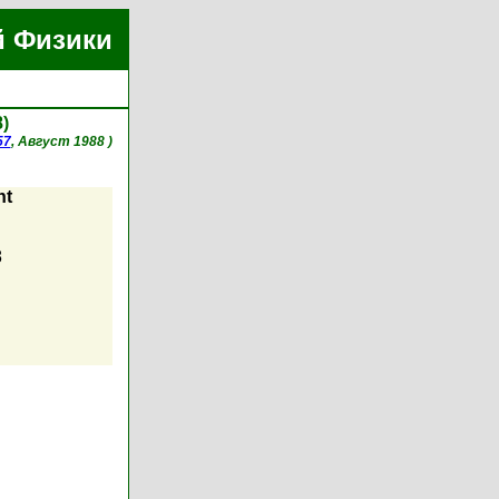
й Физики
8)
57
, Август 1988 )
nt
8