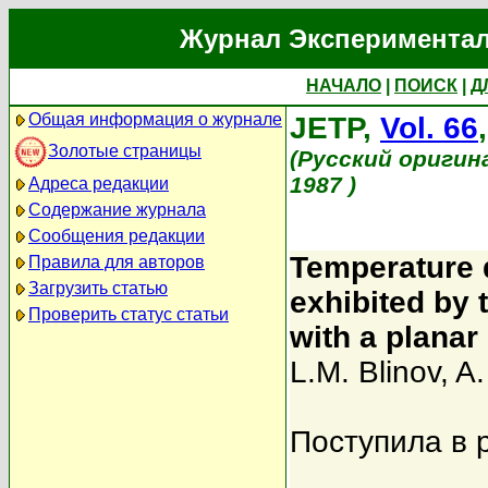
Журнал Экспериментал
НАЧАЛО
|
ПОИСК
|
Д
Общая информация о журнале
JETP,
Vol. 66
Золотые страницы
(Русский оригин
1987 )
Адреса редакции
Содержание журнала
Сообщения редакции
Temperature 
Правила для авторов
Загрузить статью
exhibited by 
Проверить статус статьи
with a planar
L.M. Blinov
,
A.
Поступила в 