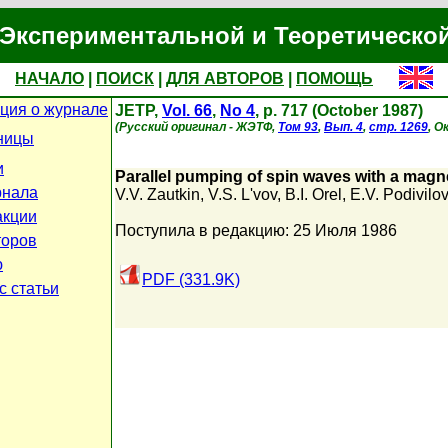
Экспериментальной и Теоретическо
НАЧАЛО
|
ПОИСК
|
ДЛЯ АВТОРОВ
|
ПОМОЩЬ
ция о журнале
JETP,
Vol. 66
,
No 4
, p. 717 (October 1987)
(Русский оригинал - ЖЭТФ,
Том 93
,
Вып. 4
,
стр. 1269
, О
ницы
и
Parallel pumping of spin waves with a magneti
рнала
V.V. Zautkin
,
V.S. L'vov
,
B.I. Orel
,
E.V. Podivilov
акции
Поступила в редакцию: 25 Июля 1986
торов
ю
PDF (331.9K)
с статьи