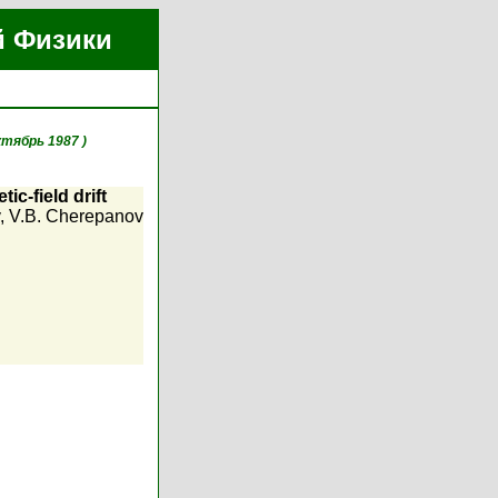
й Физики
ктябрь 1987 )
c-field drift
,
V.B. Cherepanov