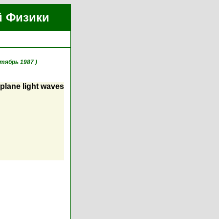
й Физики
ктябрь 1987 )
 plane light waves