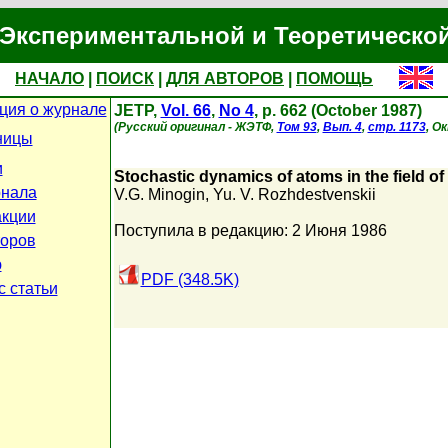
Экспериментальной и Теоретическо
НАЧАЛО
|
ПОИСК
|
ДЛЯ АВТОРОВ
|
ПОМОЩЬ
ия о журнале
JETP,
Vol. 66
,
No 4
, p. 662 (October 1987)
(Русский оригинал - ЖЭТФ,
Том 93
,
Вып. 4
,
стр. 1173
, О
ницы
и
Stochastic dynamics of atoms in the field of
рнала
V.G. Minogin
,
Yu. V. Rozhdestvenskii
кции
Поступила в редакцию: 2 Июня 1986
торов
ю
PDF (348.5K)
с статьи