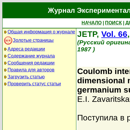
Журнал Экспериментал
НАЧАЛО
|
ПОИСК
|
Д
Общая информация о журнале
JETP,
Vol. 66
Золотые страницы
(Русский оригин
1987 )
Адреса редакции
Содержание журнала
Сообщения редакции
Coulomb inter
Правила для авторов
Загрузить статью
dimensional m
Проверить статус статьи
germanium s
E.I. Zavaritsk
Поступила в 