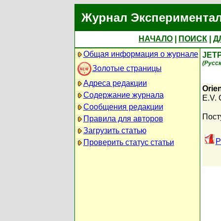
Журнал Экспериментал
НАЧАЛО
|
ПОИСК
|
Д
Общая информация о журнале
JETP
(Русс
Золотые страницы
Адреса редакции
Orien
Содержание журнала
E.V.
Сообщения редакции
Пост
Правила для авторов
Загрузить статью
P
Проверить статус статьи