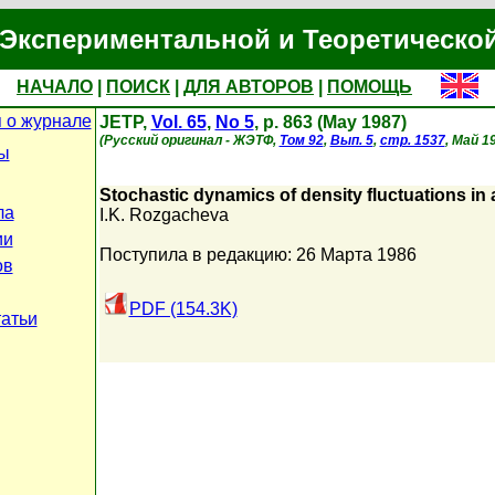
Экспериментальной и Теоретическо
НАЧАЛО
|
ПОИСК
|
ДЛЯ АВТОРОВ
|
ПОМОЩЬ
 о журнале
JETP,
Vol. 65
,
No 5
, p. 863 (May 1987)
(Русский оригинал - ЖЭТФ,
Том 92
,
Вып. 5
,
стр. 1537
, Май 19
ы
Stochastic dynamics of density fluctuations in
ла
I.K. Rozgacheva
ии
Поступила в редакцию: 26 Марта 1986
ов
PDF (154.3K)
татьи