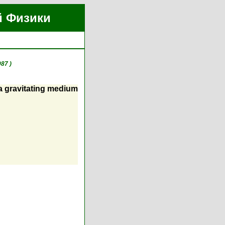
й Физики
87 )
 a gravitating medium