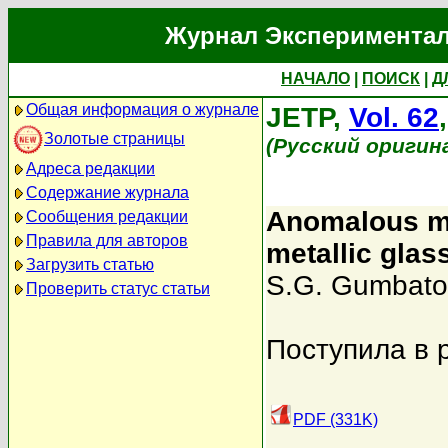
Журнал Экспериментал
НАЧАЛО
|
ПОИСК
|
Д
Общая информация о журнале
JETP,
Vol. 62
Золотые страницы
(Русский оригин
Адреса редакции
Содержание журнала
Anomalous ma
Сообщения редакции
Правила для авторов
metallic glas
Загрузить статью
S.G. Gumbato
Проверить статус статьи
Поступила в 
PDF (331K)