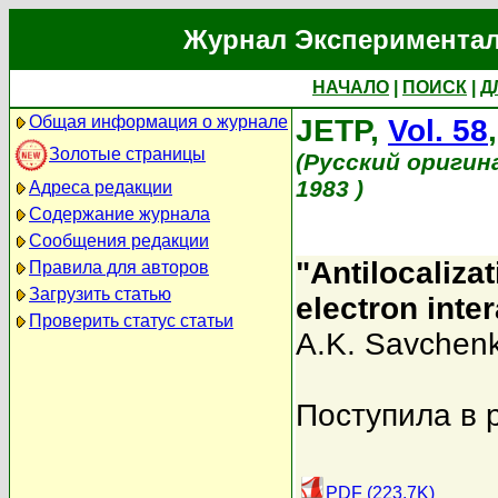
Журнал Экспериментал
НАЧАЛО
|
ПОИСК
|
Д
Общая информация о журнале
JETP,
Vol. 58
Золотые страницы
(Русский оригин
1983 )
Адреса редакции
Содержание журнала
Сообщения редакции
"Antilocaliza
Правила для авторов
Загрузить статью
electron inter
Проверить статус статьи
A.K. Savchen
Поступила в 
PDF (223.7K)