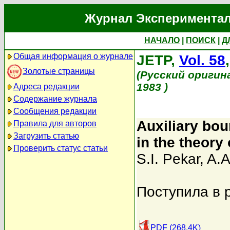
Журнал Экспериментал
НАЧАЛО
|
ПОИСК
|
Д
Общая информация о журнале
JETP,
Vol. 58
Золотые страницы
(Русский оригин
1983 )
Адреса редакции
Содержание журнала
Сообщения редакции
Auxiliary bou
Правила для авторов
Загрузить статью
in the theory 
Проверить статус статьи
S.I. Pekar
,
A.A
Поступила в 
PDF (268.4K)