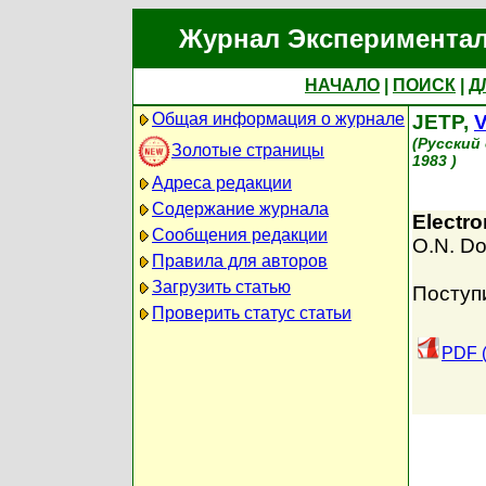
Журнал Экспериментал
НАЧАЛО
|
ПОИСК
|
Д
Общая информация о журнале
JETP,
V
(Русский
Золотые страницы
1983 )
Адреса редакции
Содержание журнала
Electro
Сообщения редакции
O.N. D
Правила для авторов
Загрузить статью
Поступ
Проверить статус статьи
PDF (