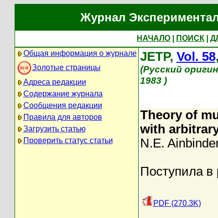
Журнал Экспериментал
НАЧАЛО
|
ПОИСК
|
Д
Общая информация о журнале
JETP,
Vol. 58
Золотые страницы
(Русский ориги
1983 )
Адреса редакции
Содержание журнала
Сообщения редакции
Theory of mu
Правила для авторов
with arbitrar
Загрузить статью
Проверить статус статьи
N.E. Ainbinde
Поступила в 
PDF (270.3K)