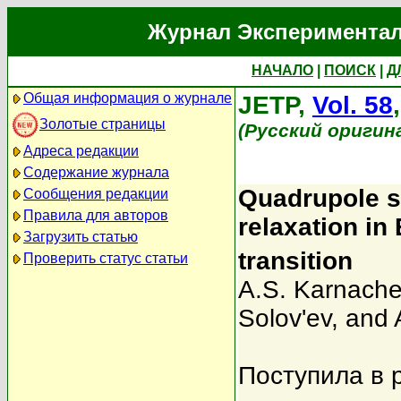
Журнал Экспериментал
НАЧАЛО
|
ПОИСК
|
Д
Общая информация о журнале
JETP,
Vol. 58
Золотые страницы
(Русский оригин
Адреса редакции
Содержание журнала
Quadrupole sp
Сообщения редакции
Правила для авторов
relaxation in
Загрузить статью
transition
Проверить статус статьи
A.S. Karnache
Solov'ev
,
and 
Поступила в 