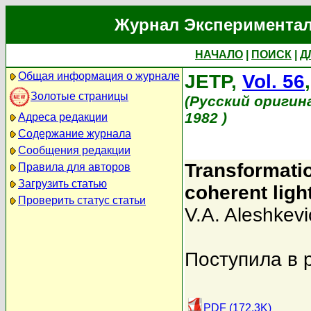
Журнал Экспериментал
НАЧАЛО
|
ПОИСК
|
Д
Общая информация о журнале
JETP,
Vol. 56
Золотые страницы
(Русский оригин
1982 )
Адреса редакции
Содержание журнала
Сообщения редакции
Transformation
Правила для авторов
Загрузить статью
coherent lig
Проверить статус статьи
V.A. Aleshkevi
Поступила в 
PDF (172.3K)