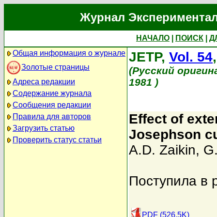
Журнал Экспериментал
НАЧАЛО
|
ПОИСК
|
Д
Общая информация о журнале
JETP,
Vol. 54
Золотые страницы
(Русский оригин
1981 )
Адреса редакции
Содержание журнала
Сообщения редакции
Effect of exte
Правила для авторов
Загрузить статью
Josephson cu
Проверить статус статьи
A.D. Zaikin
,
G.
Поступила в 
PDF (526.5K)