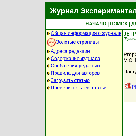
Журнал Экспериментал
НАЧАЛО
|
ПОИСК
|
Д
Общая информация о журнале
JETP
(Русск
Золотые страницы
Адреса редакции
Propa
Содержание журнала
M.O. 
Сообщения редакции
Пост
Правила для авторов
Загрузить статью
P
Проверить статус статьи