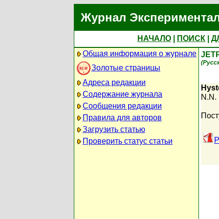
Журнал Экспериментал
НАЧАЛО
|
ПОИСК
|
Д
Общая информация о журнале
JET
(Русс
Золотые страницы
Адреса редакции
Hyst
Содержание журнала
N.N.
Сообщения редакции
Пост
Правила для авторов
Загрузить статью
P
Проверить статус статьи