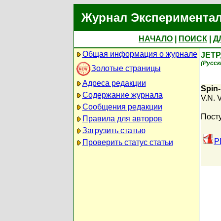
Журнал Экспериментал
НАЧАЛО
|
ПОИСК
|
Д
Общая информация о журнале
JETP
(Русск
Золотые страницы
Адреса редакции
Spin-
Содержание журнала
V.N. 
Сообщения редакции
Посту
Правила для авторов
Загрузить статью
P
Проверить статус статьи