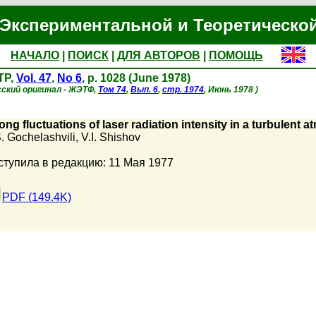
Экспериментальной и Теоретическо
НАЧАЛО
|
ПОИСК
|
ДЛЯ АВТОРОВ
|
ПОМОЩЬ
TP,
Vol. 47
,
No 6
, p. 1028 (June 1978)
сский оригинал - ЖЭТФ,
Том 74
,
Вып. 6
,
стр. 1974
, Июнь 1978 )
ong fluctuations of laser radiation intensity in a turbulent a
. Gochelashvili
,
V.I. Shishov
ступила в редакцию: 11 Мая 1977
PDF (149.4K)