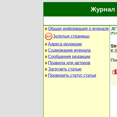
Журнал 
Общая информация о журнале
JE
(Ру
Золотые страницы
Адреса редакции
Str
Содержание журнала
K.S
Сообщения редакции
По
Правила для авторов
Загрузить статью
Проверить статус статьи