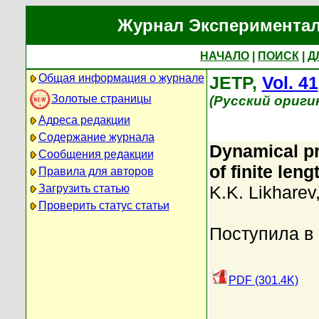
Журнал Экспериментал
НАЧАЛО
|
ПОИСК
|
Д
Общая информация о журнале
JETP,
Vol. 41
Золотые страницы
(Русский ориги
Адреса редакции
Содержание журнала
Dynamical pr
Сообщения редакции
of finite leng
Правила для авторов
Загрузить статью
K.K. Likharev
Проверить статус статьи
Поступила в
PDF (301.4K)