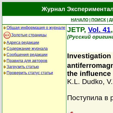
Журнал Экспериментал
НАЧАЛО
|
ПОИСК
|
Д
Общая информация о журнале
JETP,
Vol. 41
Золотые страницы
(Русский оригин
Адреса редакции
Содержание журнала
Investigation
Сообщения редакции
Правила для авторов
antiferromagn
Загрузить статью
the influence
Проверить статус статьи
K.L. Dudko
,
V
Поступила в 