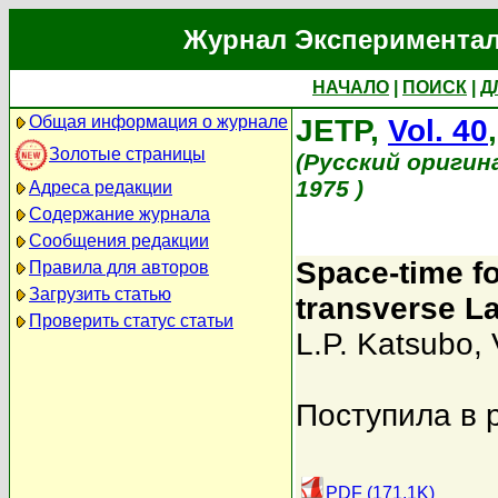
Журнал Экспериментал
НАЧАЛО
|
ПОИСК
|
Д
Общая информация о журнале
JETP,
Vol. 40
Золотые страницы
(Русский оригин
1975 )
Адреса редакции
Содержание журнала
Сообщения редакции
Space-time fo
Правила для авторов
Загрузить статью
transverse La
Проверить статус статьи
L.P. Katsubo
,
Поступила в 
PDF (171.1K)